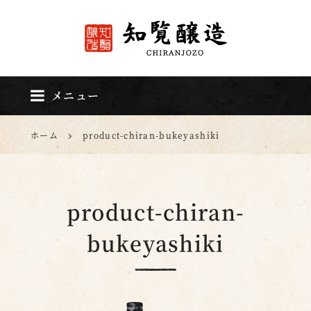
知覧醸造
メニュー
ホーム
product-chiran-bukeyashiki
product-chiran-
bukeyashiki