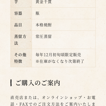
芋
黄金千貫
容器
瓶
品目
本格焼酎
蒸留方
常圧蒸留
法
その他
毎年12月初旬頃限定販売
特徴
※在庫がなくなり次第終了
ご購入のご案内
直売店または、オンラインショップ・お電
話・FAXでのご注文方法をご案内いたしま