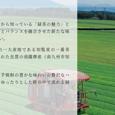
だから知っている「緑茶の魅力」と
さとバランスを融合させた新たな味
い。
の一大産地である知覧産の一番茶
された良質の南薩摩産（南九州市知
と芋焼酎の豊かな味わいの贅沢なハ
はゆったりとした時の中で流れる緑