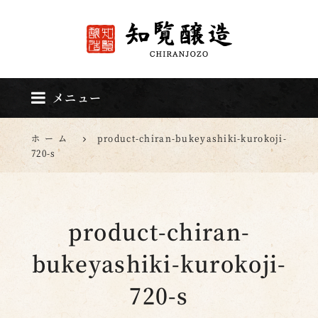
知覧醸造
メニュー
ホーム
product-chiran-bukeyashiki-kurokoji-
720-s
product-chiran-
bukeyashiki-kurokoji-
720-s