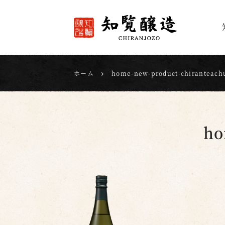
知覧醸造
ホーム
home-new-product-chiranteach
ho