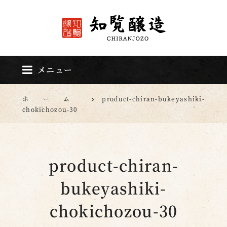
知覧醸造
メニュー
ホーム
product-chiran-bukeyashiki-
chokichozou-30
product-chiran-
bukeyashiki-
chokichozou-30