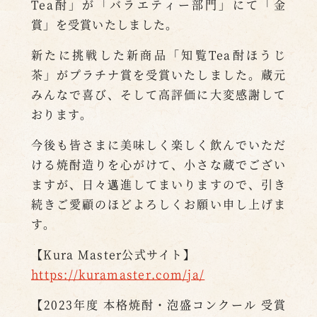
Tea酎」が「バラエティー部門」にて「金
賞」を受賞いたしました。
新たに挑戦した新商品「知覧Tea酎ほうじ
茶」がプラチナ賞を受賞いたしました。蔵元
みんなで喜び、そして高評価に大変感謝して
おります。
今後も皆さまに美味しく楽しく飲んでいただ
ける焼酎造りを心がけて、小さな蔵でござい
ますが、日々邁進してまいりますので、引き
続きご愛顧のほどよろしくお願い申し上げま
す。
【Kura Master公式サイト】
https://kuramaster.com/ja/
【2023年度 本格焼酎・泡盛コンクール 受賞