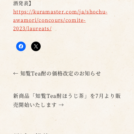
酒発表】
https://kuramaster.com/ja/shochu-
awamori/concours/comite-
2023/laureats/
←
知覧Tea酎の価格改定のお知らせ
新商品「知覧Tea酎ほうじ茶」を7月より販
売開始いたします
→