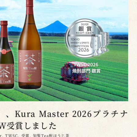
Kura Master 2026プラチナ
賞をW受賞しました
,
,
,
r
TWSC
受賞
知覧Tea酎ほうじ茶